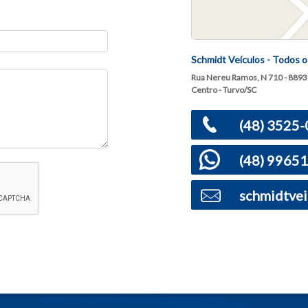
Schmidt Veículos - Todos o
Rua Nereu Ramos, N 710 - 889
Centro - Turvo/SC
(48) 3525
(48) 9965
schmidtve